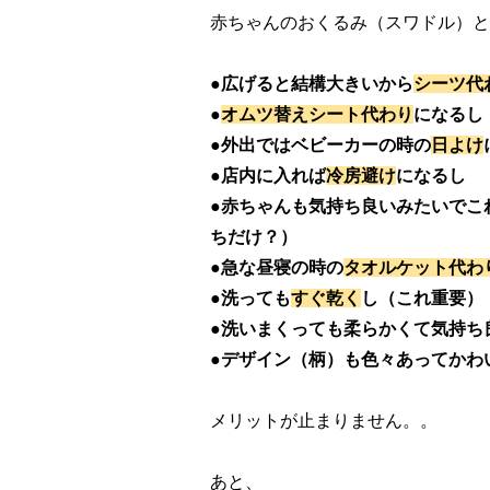
赤ちゃんのおくるみ（スワドル）と
●広げると結構大きいから
シーツ代
●
オムツ替えシート代わり
になるし
●
外出ではベビーカーの時の
日よけ
●
店内に入れば
冷房避け
になるし
●
赤ちゃんも気持ち良いみたいでこ
ちだけ？）
●
急な昼寝の時の
タオルケット代わ
●
洗っても
すぐ乾く
し（これ重要）
●
洗いまくっても柔らかくて気持ち
●
デザイン（柄）も色々あってかわ
メリットが止まりません。。
あと、