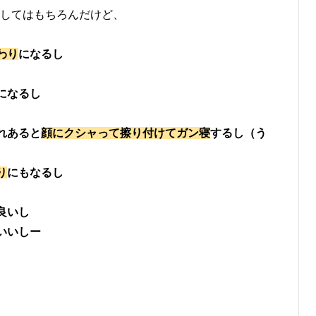
してはもちろんだけど、
わり
になるし
になるし
れあると
顔にクシャって擦り付けてガン寝
するし（う
り
にもなるし
良いし
いいしー